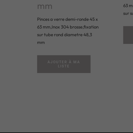
mm
63 m
sur s
Pinces a verre demi-ronde 45 x
63 mm,Inox 304 brosse,fixation
sur tube rond diametre 48,3
mm
AJOUTER À MA
LISTE