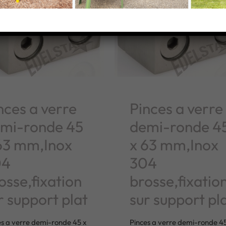
nces a verre
Pinces a verre
mi-ronde 45
demi-ronde 4
63 mm,Inox
x 63 mm,Inox
04
304
osse,fixation
brosse,fixatio
r support plat
sur support pl
es a verre demi-ronde 45 x
Pinces a verre demi-ronde 45