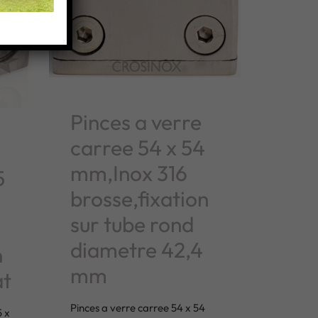
Pinces a verre
carree 54 x 54
mm,Inox 316
5
brosse,fixation
sur tube rond
diametre 42,4
n
mm
at
Pinces a verre carree 54 x 54
 x