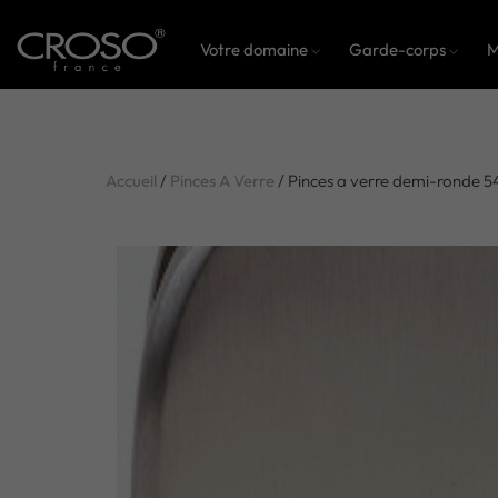
Votre domaine
Garde-corps
M
Accueil
/
Pinces A Verre
/ Pinces a verre demi-ronde 5