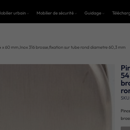
obilier urbain
Mobilier de sécurité
Guidage
Téléchar
4 x 60 mm,Inox 316 brosse,fixation sur tube rond diametre 60,3 mm
Pi
54
br
ro
SKU
Pinc
bros