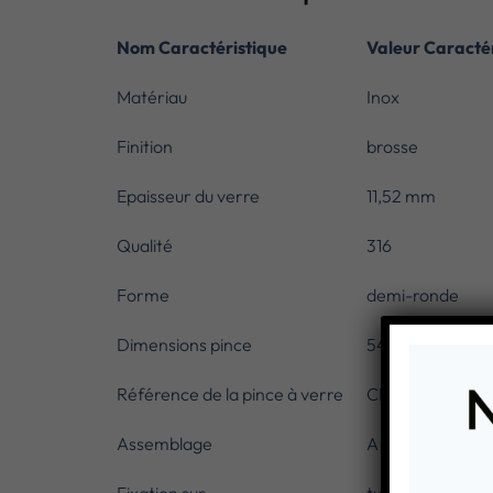
Nom Caractéristique
Valeur Caractér
Matériau
Inox
Finition
brosse
Epaisseur du verre
11,52 mm
Qualité
316
Forme
demi-ronde
Dimensions pince
54 x 60 mm
Référence de la pince à verre
CN6160603
Assemblage
A visser