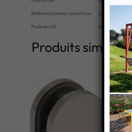
Fixation sur
tube rond diam
Référence butée caoutchouc
CN6400720
Poids en KG
0.47
Produits similaire