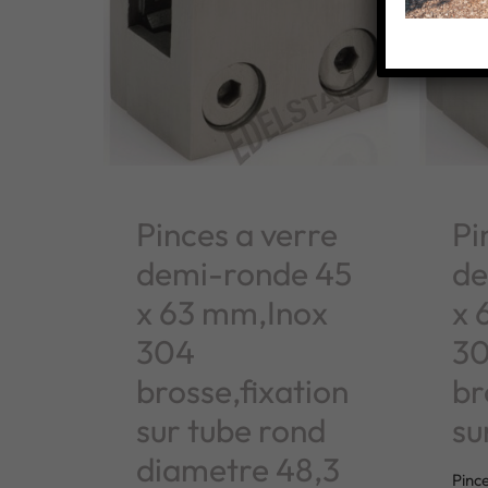
Pinces a verre
Pi
demi-ronde 45
de
x 63 mm,Inox
x 
304
3
brosse,fixation
br
sur tube rond
su
diametre 48,3
Pinc