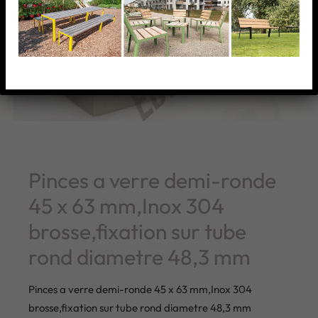
Pinces a verre demi-ronde
45 x 63 mm,Inox 304
brosse,fixation sur tube
rond diametre 48,3 mm
Pinces a verre demi-ronde 45 x 63 mm,Inox 304
brosse,fixation sur tube rond diametre 48,3 mm