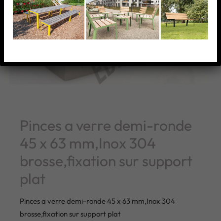
Pinces a verre demi-ronde
45 x 63 mm,Inox 304
brosse,fixation sur support
plat
Pinces a verre demi-ronde 45 x 63 mm,Inox 304
brosse,fixation sur support plat