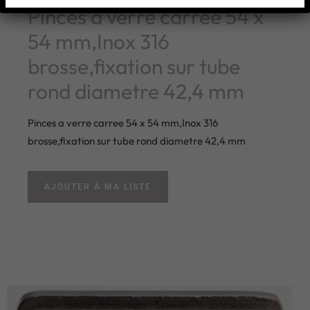
Pinces a verre carree 54 x
54 mm,Inox 316
brosse,fixation sur tube
rond diametre 42,4 mm
Pinces a verre carree 54 x 54 mm,Inox 316
brosse,fixation sur tube rond diametre 42,4 mm
AJOUTER À MA LISTE