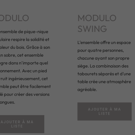
ODULO
MODULO
SWING
ensemble de pique-nique
aire respire la solidité et
L’ensemble offre un espace
aleur du bois. Grâce à son
pour quatre personnes,
gn sobre, cet ensemble
chacune ayant son propre
ègre dans n’importe quel
siège. La combinaison des
ronnement. Avec un pied
tabourets séparés et d’une
ruit ingénieusement, cet
table crée une atmosphère
mble peut être facilement
agréable.
é pour créer des versions
longues.
AJOUTER À MA
LISTE
AJOUTER À MA
LISTE