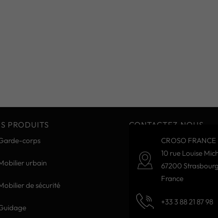
S PRODUITS
CONTACTEZ-NOUS
Garde-corps
CROSO FRANCE 
10 rue Louise Mich
Mobilier urbain
67200 Strasbour
France
Mobilier de sécurité
+33 3 88 21 87 98
Guidage