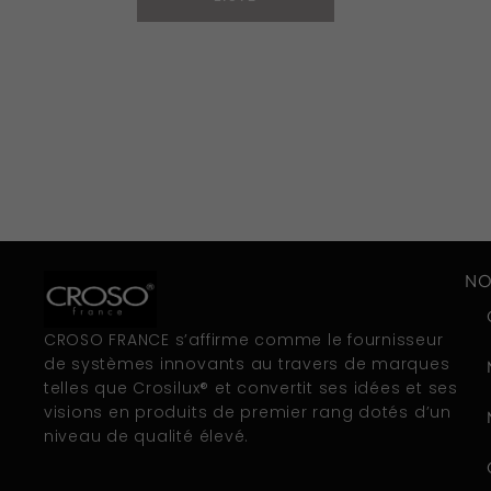
NO
CROSO FRANCE s’affirme comme le fournisseur
de systèmes innovants au travers de marques
telles que Crosilux® et convertit ses idées et ses
visions en produits de premier rang dotés d’un
niveau de qualité élevé.