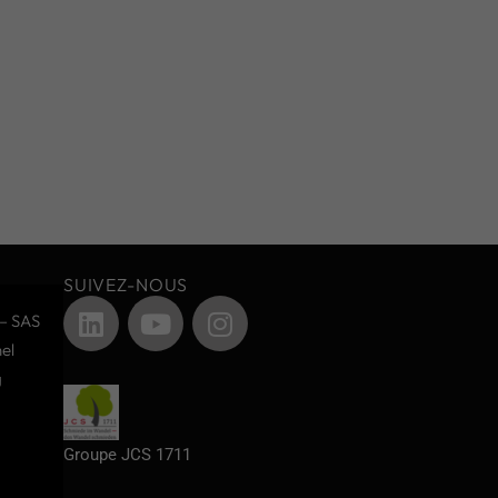
SUIVEZ-NOUS
– SAS
el
g
Groupe JCS 1711