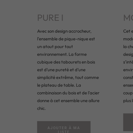
PURE I
M
Avec son design accrocheur,
Cet 
l’ensemble de pique-nique est
modul
un atout pour tout
la ch
environnement. La forme
desi
cubique des tabourets en bois
s’int
est d’une pureté et d’une
envi
simplicité extrême, tout comme
const
le plateau de table. La
ense
combinaison du bois et de l’acier
coupl
donne à cet ensemble une allure
plus 
chic.
AJOUTER À MA
LISTE