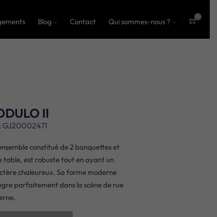
0
gements
Blog
Contact
Qui sommes-nous ?
ite
ms
DULO II
: GJ20002471
ensemble constitué de 2 banquettes et
e table, est robuste tout en ayant un
ctère chaleureux. Sa forme moderne
tègre parfaitement dans la scène de rue
erne.