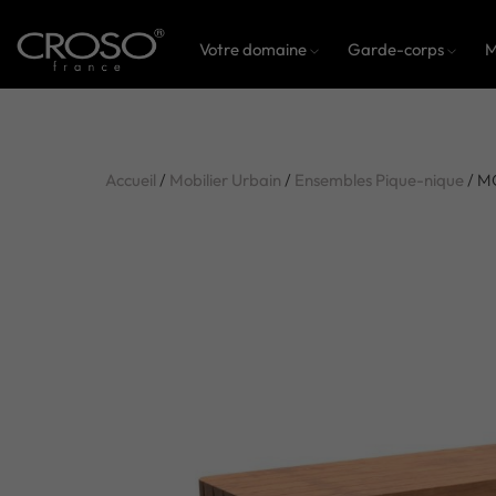
Votre domaine
Garde-corps
M
Accueil
/
Mobilier Urbain
/
Ensembles Pique-nique
/ M