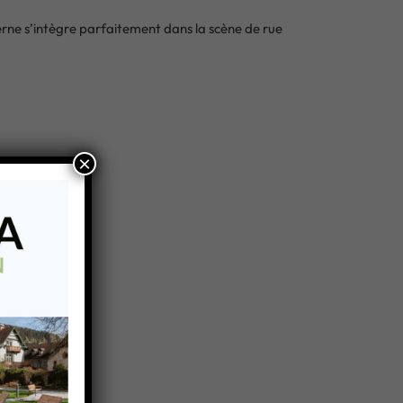
rne s’intègre parfaitement dans la scène de rue
×