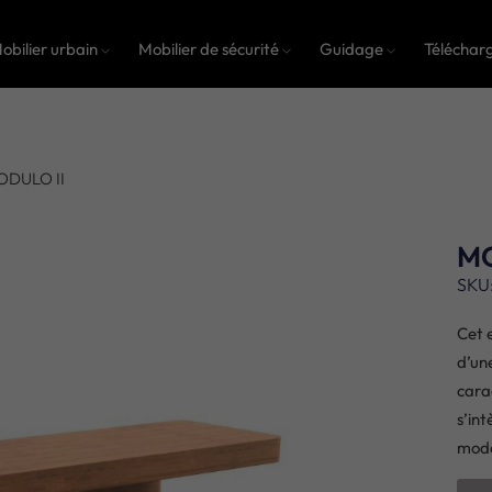
obilier urbain
Mobilier de sécurité
Guidage
Téléchar
ODULO II
MO
SKU
Cet 
d’un
cara
s’in
mod