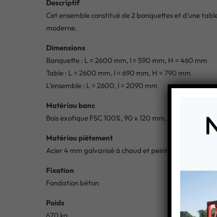
Descriptif
Cet ensemble constitué de 2 banquettes et d’une tabl
moderne.
Dimensions
Banquette : L = 2600 mm, l = 590 mm, H = 460 mm
Table : L = 2600 mm, l = 690 mm, H = 790 mm
L’ensemble : L = 2600, l = 2090 mm
Matériau banc
Bois exotique FSC 100%, 90 x 120 mm, non traité, class
Matériau piètement
Acier 4 mm galvanisé à chaud et peint double couche 
Fixation
Fondation béton
Poids
670 kg