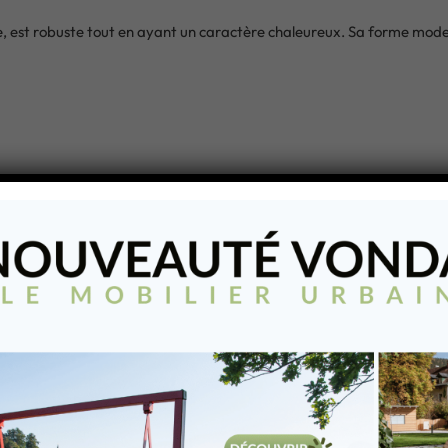
e, est robuste tout en ayant un caractère chaleureux. Sa forme mode
e 1
120μm en teinte RAL au choix