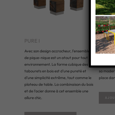
PURE I
PURE I
Avec son design accrocheur, l’ensemble
La simpli
de pique-nique est un atout pour tout
avec ses 
environnement. La forme cubique des
brut et ro
tabourets en bois est d’une pureté et
sa modern
d’une simplicité extrême, tout comme le
place dan
plateau de table. La combinaison du bois
et de l’acier donne à cet ensemble une
allure chic.
AJOU