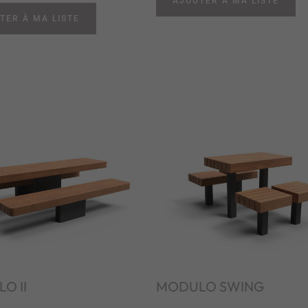
AJOUTER À MA LISTE
TER À MA LISTE
O II
MODULO SWING