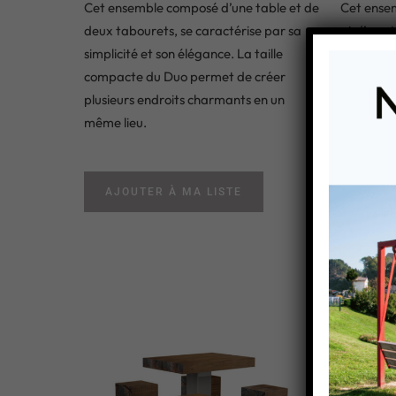
Cet ensemble composé d’une table et de
Cet ensem
deux tabourets, se caractérise par sa
et d’une 
simplicité et son élégance. La taille
un caract
compacte du Duo permet de créer
moderne s
plusieurs endroits charmants en un
scène de
même lieu.
AJOU
AJOUTER À MA LISTE