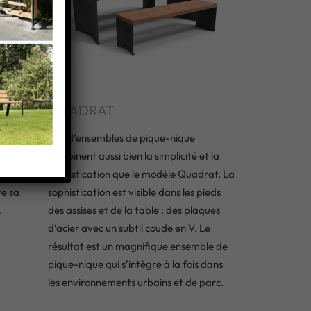
QUADRAT
table
Peu d’ensembles de pique-nique
t air
combinent aussi bien la simplicité et la
lité et
sophistication que le modèle Quadrat. La
e sa
sophistication est visible dans les pieds
.
des assises et de la table : des plaques
d’acier avec un subtil coude en V. Le
résultat est un magnifique ensemble de
pique-nique qui s’intègre à la fois dans
les environnements urbains et de parc.