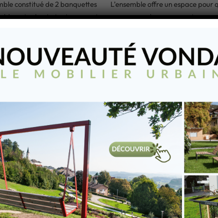
ble constitué de 2 banquettes
L’ensemble offre un espace pour 
table, est robuste tout en ayant
personnes, chacune ayant son pr
ère chaleureux. Sa forme
siège. La combinaison des tabour
’intègre parfaitement dans la
séparés et d’une table crée une
 rue moderne.
atmosphère agréable.
TER À MA LISTE
AJOUTER À MA LISTE