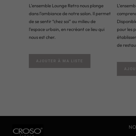
L’ensemble Lounge Retro nous plonge
L’ensemb
dans l’ambiance de notre salon. Il permet
comprend 
de se sentir “chez soi” au milieu de
Disponible
l’espace urbain, en recréant ce lieu qui
pour les p
nous est cher.
établisse
de restau
AJOUTER À MA LISTE
AJOU
NO