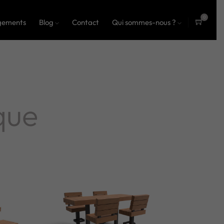
0
gements
Blog
Contact
Qui sommes-nous ?
ite
ms
que