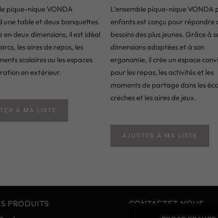
le pique-nique VONDA
L’ensemble pique-nique VONDA 
une table et deux banquettes.
enfants est conçu pour répondre 
 en deux dimensions, il est idéal
besoins des plus jeunes. Grâce à s
arcs, les aires de repos, les
dimensions adaptées et à son
ments scolaires ou les espaces
ergonomie, il crée un espace convi
ration en extérieur.
pour les repas, les activités et les
moments de partage dans les écol
crèches et les aires de jeux.
TER À MA LISTE
AJOUTER À MA LISTE
S PRODUITS
CONTACTEZ-NOUS