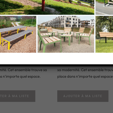
I
PURE III
cité des formes de cette table
La simplicité des formes de cette 
2 banquettes lui donne cet air
avec ses 2 banquettes lui donne ce
buste qui fait son originalité et
brut et robuste qui fait son origina
ité. Cet ensemble trouve sa
sa modernité. Cet ensemble trouv
s n’importe quel espace.
place dans n’importe quel espace
TER À MA LISTE
AJOUTER À MA LISTE