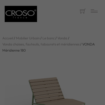
Accueil
/
Mobilier Urbain
/
Le banc
/
Vonda
/
Vonda chaises, fauteuils, tabourets et méridiennes
/ VONDA
Méridienne 180