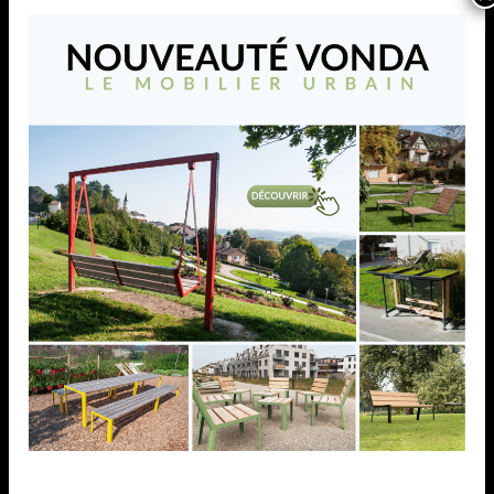
VONDA Méridienne 180
La méridienne VONDA invite à la détente et au bien-
être en extérieur. Son design ergonomique offre une
position de repos confortable, idéale pour profiter
d’un moment de calme dans les espaces publics, les
parcs ou les jardins
AJOUTER À MA LISTE