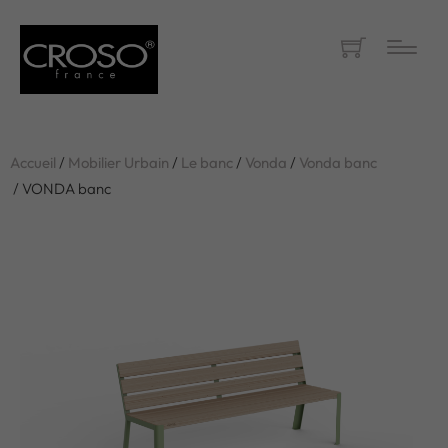
Accueil
/
Mobilier Urbain
/
Le banc
/
Vonda
/
Vonda banc
/ VONDA banc