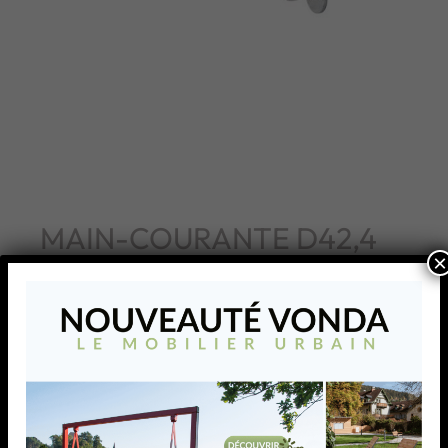
MAIN-COURANTE D42,4
×
X 2 X 6.000MM,HP
AISI304 / POLI MIROIR
MAIN-COURANTE D42,4 X 2 X 6.000MM,HP
AISI304 / POLI MIROIR
AJOUTER À MA LISTE