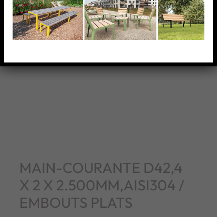
MAIN-COURANTE D42,4
X 2 X 2.500MM,AISI304 /
EMBOUTS PLATS