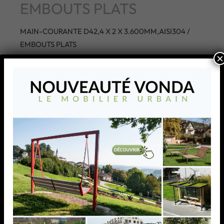
EMBOUTS PLATS
MAIN-COURANTE D42,4 X 2 X 3.600MM,AISI304 /
EMBOUTS PLATS
×
AJOUTER À MA LISTE