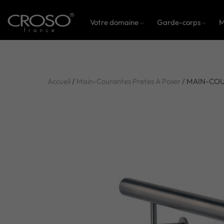
Votre domaine
Garde-corps
M
Accueil
/
Main-Courantes Pretes A Poser
/ MAIN-COU