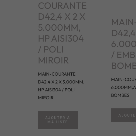
COURANTE
D42,4 X 2 X
MAIN
5.000MM,
D42,4
HP AISI304
6.00
/ POLI
/ EM
MIROIR
BOMB
MAIN-COURANTE
MAIN-COURA
D42,4 X 2 X 5.000MM,
6.000MM,AI
HP AISI304 / POLI
BOMBES
MIROIR
AJOUTE
AJOUTER À
MA LISTE