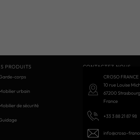
S PRODUITS
CONTACTEZ-NOUS
Garde-corps
CROSO FRANCE 
10 rue Louise Mich
Mobilier urbain
67200 Strasbour
France
Mobilier de sécurité
+33 3 88 21 87 98
Guidage
info@croso-france