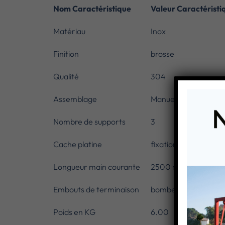
Nom Caractéristique
Valeur Caractéristi
Matériau
Inox
Finition
brosse
Qualité
304
Assemblage
Manuel, facile
Nombre de supports
3
Cache platine
fixation murale invisi
Longueur main courante
2500 mm
Embouts de terminaison
bombes
Poids en KG
6.00