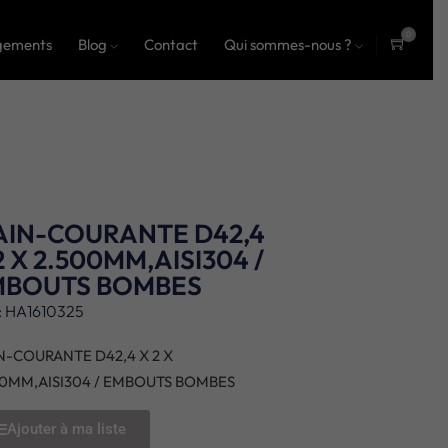
0
gements
Blog
Contact
Qui sommes-nous ?
ite
ms
IN-COURANTE D42,4
2 X 2.500MM,AISI304 /
MBOUTS BOMBES
: HA1610325
N-COURANTE D42,4 X 2 X
00MM,AISI304 / EMBOUTS BOMBES
Ajouter à ma liste