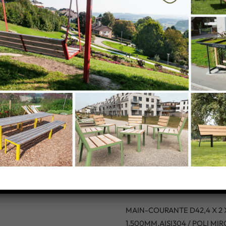
s
MAIN-
COURANTE
D42,4 X 2 X
1.500MM,AISI
/ POLI MIROIR
MAIN-COURANTE D42,4 X 2 
1.500MM,AISI304 / POLI MIR