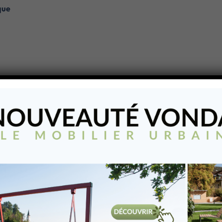
que
ble