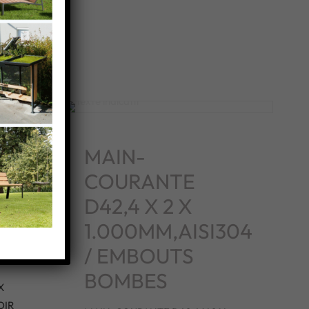
MAIN-
COURANTE
D42,4 X 2 X
304
1.000MM,AISI304
/ EMBOUTS
BOMBES
X
OIR