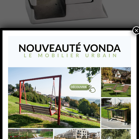
×
SUPPORT DE TÔLE
PERFO CADRE
20X20MM,POUR TUBE
D42,4MM, AISI304
BROSSE