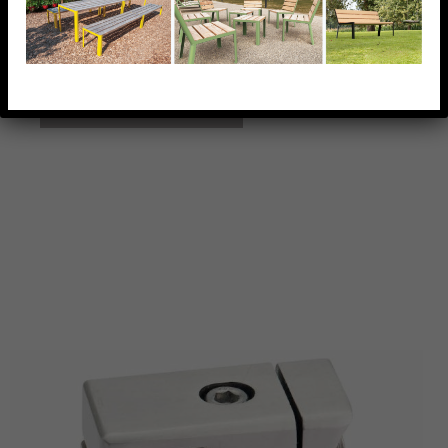
SUPPORT DE TÔLE PERFO CADRE 20X20MM,POUR
TUBE D42,4MM, AISI304 BROSSE
AJOUTER À MA LISTE