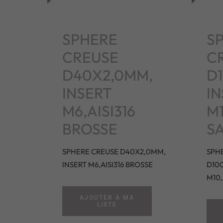
SPHERE
S
CREUSE
C
D40X2,0MM,
D
INSERT
IN
M6,AISI316
M1
BROSSE
SA
SPHERE CREUSE D40X2,0MM,
SPH
INSERT M6,AISI316 BROSSE
D100
M10,
AJOUTER À MA
LISTE