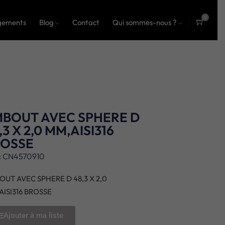
0
gements
Blog
Contact
Qui sommes-nous ?
ite
ms
BOUT AVEC SPHERE D
,3 X 2,0 MM,AISI316
ROSSE
: CN4570910
OUT AVEC SPHERE D 48,3 X 2,0
AISI316 BROSSE
Ajouter à ma liste