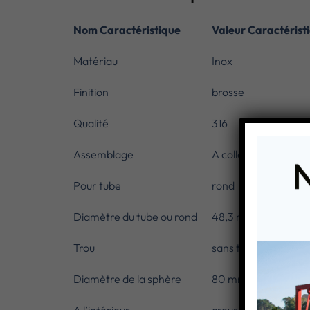
Nom Caractéristique
Valeur Caractérist
Matériau
Inox
Finition
brosse
Qualité
316
Assemblage
A coller
Pour tube
rond
Diamètre du tube ou rond
48,3 mm
Trou
sans trou
Diamètre de la sphère
80 mm