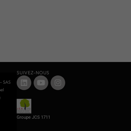
SUIVEZ-NOUS
– SAS
el
g
Groupe JCS 1711