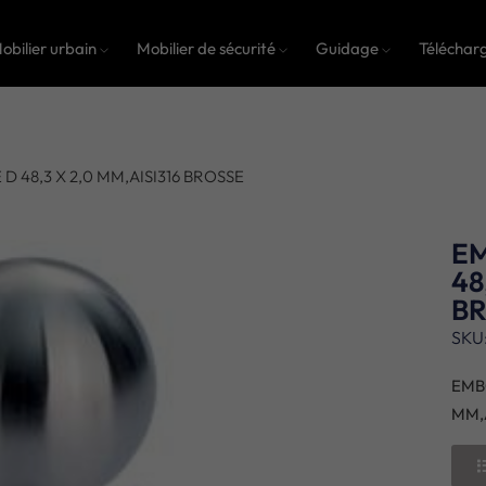
obilier urbain
Mobilier de sécurité
Guidage
Téléchar
 48,3 X 2,0 MM,AISI316 BROSSE
EM
48
B
SKU
EMB
MM,