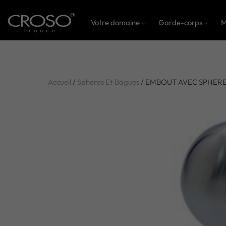
Votre domaine
Garde-corps
M
Accueil
/
Spheres Et Bagues
/ EMBOUT AVEC SPHERE D