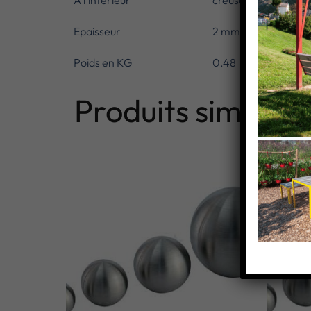
A l’intérieur
creuse
Epaisseur
2 mm
Poids en KG
0.48
Produits similaire