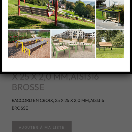
RACCORD EN CROIX, 25
X 25 X 2,0 MM,AISI316
BROSSE
RACCORD EN CROIX, 25 X 25 X 2,0 MM,AISI316
BROSSE
AJOUTER À MA LISTE