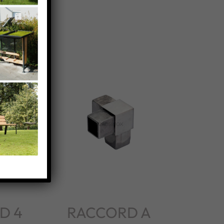
D 4
RACCORD A