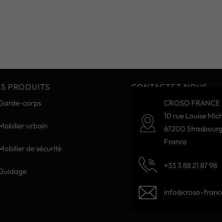
S PRODUITS
CONTACTEZ-NOUS
Garde-corps
CROSO FRANCE 
10 rue Louise Mich
Mobilier urbain
67200 Strasbour
France
Mobilier de sécurité
+33 3 88 21 87 98
Guidage
info@croso-france