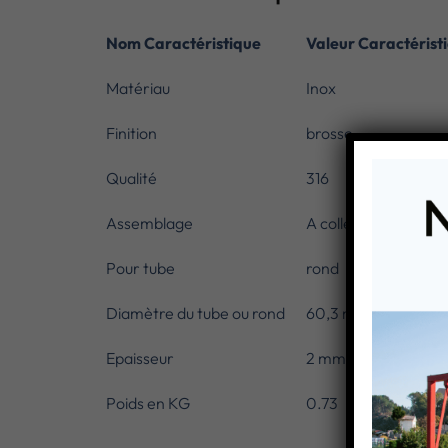
Nom Caractéristique
Valeur Caractérist
Matériau
Inox
Finition
brosse
Qualité
316
Assemblage
A coller
Pour tube
rond
Diamètre du tube ou rond
60,3 mm
Epaisseur
2 mm
Poids en KG
0.73