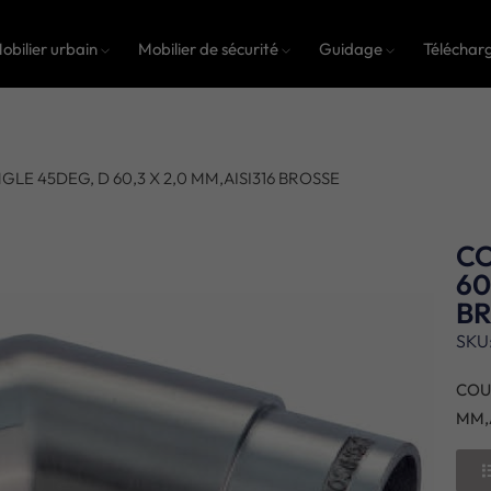
obilier urbain
Mobilier de sécurité
Guidage
Téléchar
LE 45DEG, D 60,3 X 2,0 MM,AISI316 BROSSE
CO
60
B
SKU
COU
MM,