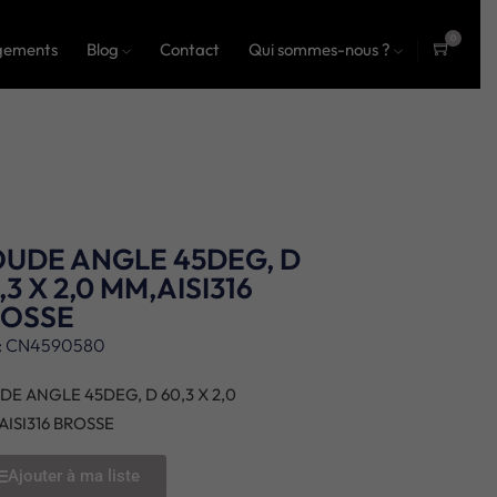
0
gements
Blog
Contact
Qui sommes-nous ?
ite
ms
UDE ANGLE 45DEG, D
,3 X 2,0 MM,AISI316
ROSSE
: CN4590580
DE ANGLE 45DEG, D 60,3 X 2,0
AISI316 BROSSE
Ajouter à ma liste