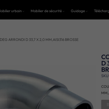
obilier urbain
Mobilier de sécurité
Guidage
Téléchar
DEG ARRONDI D 33,7 X 2,0 MM,AISI316 BROSSE
C
D 
B
SKU
COU
MM,