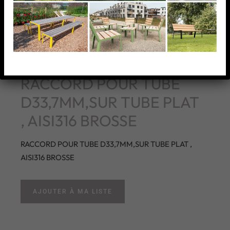
RACCORD POUR TUBE
D33,7MM,SUR TUBE PLAT
, AISI316 BROSSE
RACCORD POUR TUBE D33,7MM,SUR TUBE PLAT ,
AISI316 BROSSE
AJOUTER À MA LISTE