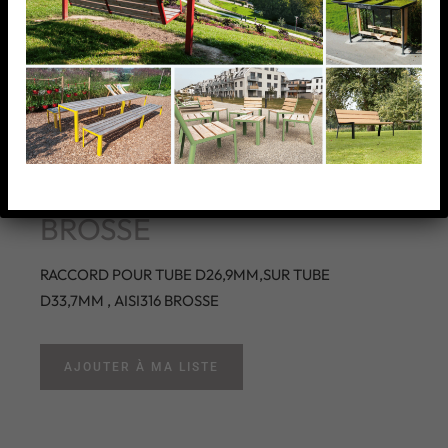
RACCORD POUR TUBE
D26,9MM,SUR TUBE
D33,7MM , AISI316
BROSSE
RACCORD POUR TUBE D26,9MM,SUR TUBE
D33,7MM , AISI316 BROSSE
AJOUTER À MA LISTE