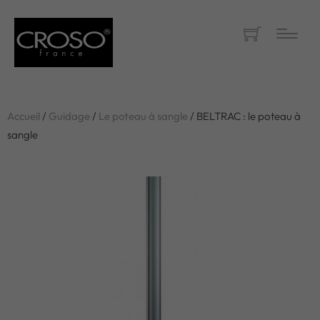
Accueil
/
Guidage
/
Le poteau à sangle
/ BELTRAC : le poteau à
sangle