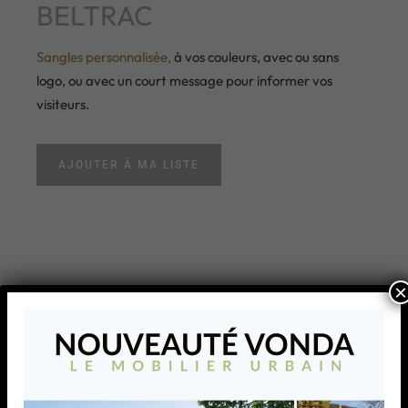
BELTRAC
Sangles personnalisée,
à vos couleurs, avec ou sans
logo, ou avec un court message pour informer vos
visiteurs.
AJOUTER À MA LISTE
×