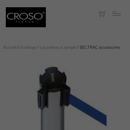
Accueil
/
Guidage
/
Le poteau à sangle
/ BELTRAC accessoires