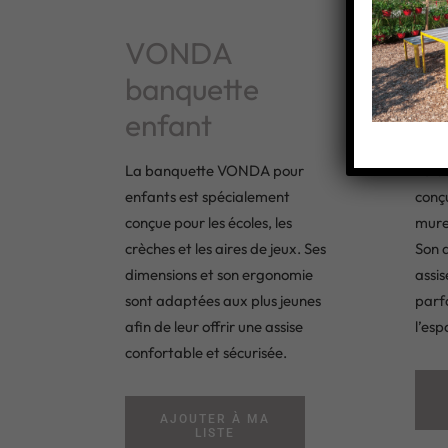
VONDA
V
banquette
ba
enfant
mu
La banquette VONDA pour
La b
enfants est spécialement
conçu
conçue pour les écoles, les
mure
crèches et les aires de jeux. Ses
Son 
dimensions et son ergonomie
assis
sont adaptées aux plus jeunes
parf
afin de leur offrir une assise
l’esp
confortable et sécurisée.
AJOUTER À MA
LISTE