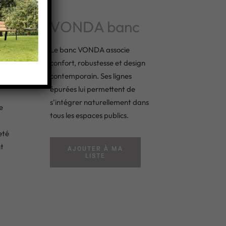
VONDA banc
Le banc VONDA associe
confort, robustesse et design
e
contemporain. Ses lignes
de
épurées lui permettent de
s’intégrer naturellement dans
e
tous les espaces publics.
eté
t
AJOUTER À MA
LISTE