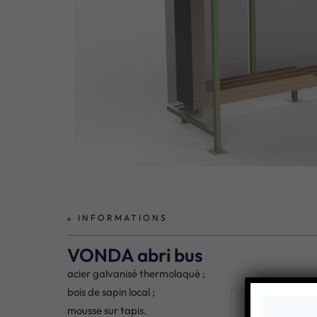
prev
INFORMATIONS
VONDA abri bus
acier galvanisé thermolaqué ;
bois de sapin local ;
mousse sur tapis.