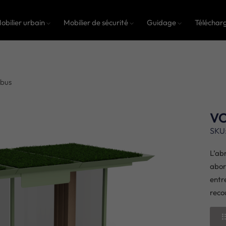
obilier urbain
Mobilier de sécurité
Guidage
Téléchar
bus
VO
SKU
L’ab
abor
entr
reco