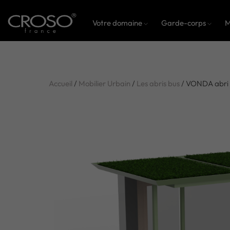
Votre domaine
Garde-corps
M
Accueil
/
Mobilier Urbain
/
Les abris bus
/ VONDA abri 