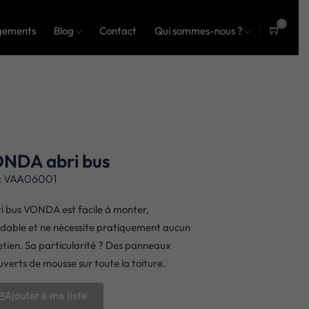
0
gements
Blog
Contact
Qui sommes-nous ?
ite
ms
NDA abri bus
: VAA06001
ri bus VONDA est facile à monter,
dable et ne nécessite pratiquement aucun
etien. Sa particularité ? Des panneaux
uverts de mousse sur toute la toiture.
Ajouter à ma liste