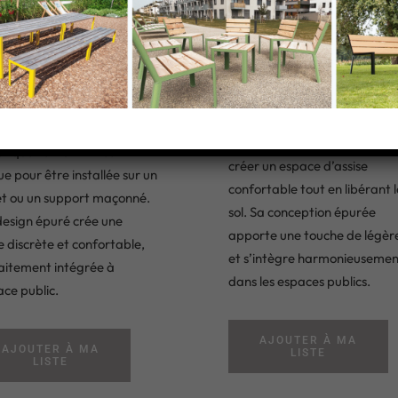
ONDA
VONDA banc
nquette sur
mural
ret
Le banc mural VONDA se fix
directement sur un mur afin 
anquette VONDA est
créer un espace d’assise
e pour être installée sur un
confortable tout en libérant l
t ou un support maçonné.
sol. Sa conception épurée
design épuré crée une
apporte une touche de légèr
e discrète et confortable,
et s’intègre harmonieusemen
aitement intégrée à
dans les espaces publics.
ace public.
AJOUTER À MA
AJOUTER À MA
LISTE
LISTE