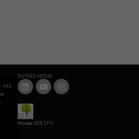
SUIVEZ-NOUS
– SAS
el
g
Groupe JCS 1711