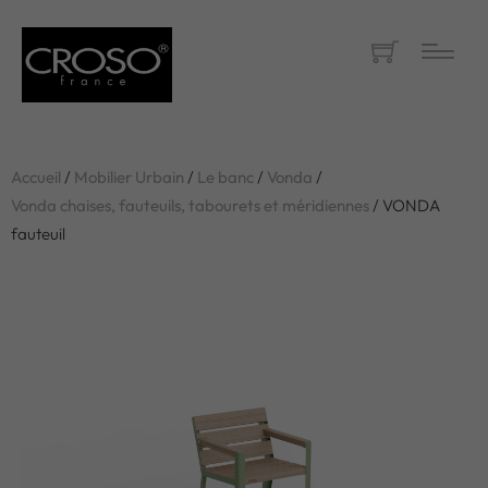
Accueil
/
Mobilier Urbain
/
Le banc
/
Vonda
/
Vonda chaises, fauteuils, tabourets et méridiennes
/ VONDA
fauteuil