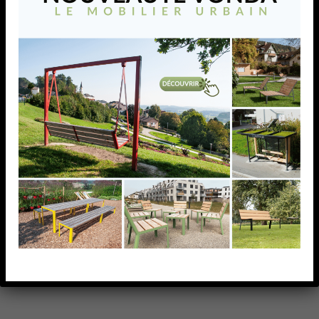
VONDA table enfant
La table VONDA pour enfants, associée aux bancs de
la collection, crée un espace convivial adapté aux
écoles, aux crèches et aux aires de jeux. Conçue à
l’échelle des plus jeunes, elle favorise les activités, les
repas et les moments de partage en extérieur.
AJOUTER À MA LISTE