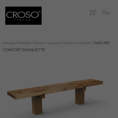
Accueil
/
Mobilier Urbain
/
Le banc
/
Nature Confort
/ NATURE
CONFORT BANQUETTE