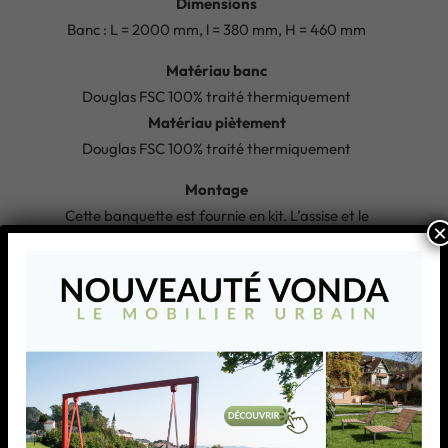
Dimensions
Banc : L = 2000 mm, l = 380 mm, H = 460 mm
Matériau banc
Douglas FSC 100% traité thermiquement
Matériau piètement
Douglas FSC 100% traité thermiquement
Montage
Cette banquette est fournie en kit. L’assise et le
×
piétement sont livrés séparément.
Poids
54 kg
“
Produits similaires