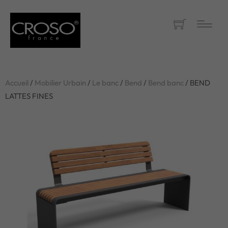
Accueil
/
Mobilier Urbain
/
Le banc
/
Bend
/
Bend banc
/ BEND
LATTES FINES