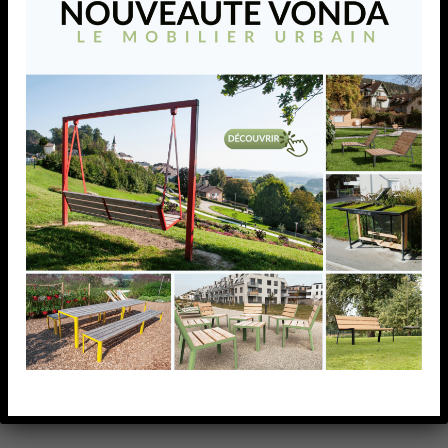
VONDA Méridienne 120
Capacité 1 personne Poids 74 kg Matériaux Acier
inoxydable thermolaqué et bois de douglas, teinte
RAL au choix Empreinte carbone 299,56 kg CO₂e
Origine Fabriqué en Autriche Dimensions Largeur 120
cm
AJOUTER À MA LISTE