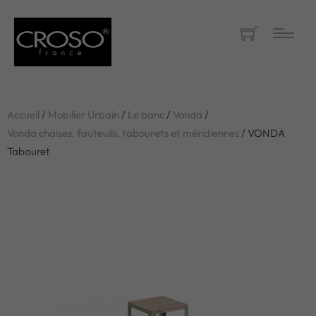
Accueil
/
Mobilier Urbain
/
Le banc
/
Vonda
/
Vonda chaises, fauteuils, tabourets et méridiennes
/ VONDA
Tabouret