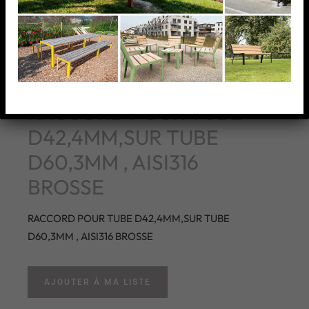
RACCORD POUR TUBE
D42,4MM,SUR TUBE
D60,3MM , AISI316
BROSSE
RACCORD POUR TUBE D42,4MM,SUR TUBE
D60,3MM , AISI316 BROSSE
AJOUTER À MA LISTE