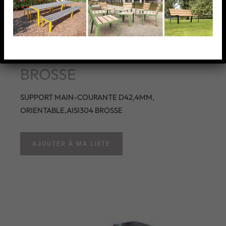
SUPPORT MAIN-
COURANTE D42,4MM,
ORIENTABLE,AISI304
BROSSE
SUPPORT MAIN-COURANTE D42,4MM,
ORIENTABLE,AISI304 BROSSE
AJOUTER À MA LISTE