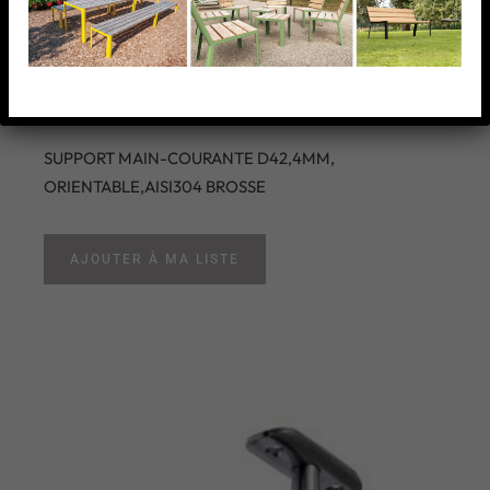
COURANTE D42,4MM,
ORIENTABLE,AISI304
BROSSE
SUPPORT MAIN-COURANTE D42,4MM,
ORIENTABLE,AISI304 BROSSE
AJOUTER À MA LISTE