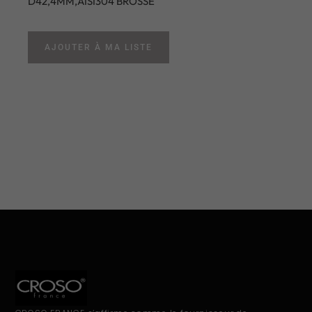
D42,4MM,AISI304 BROSSE
AJOUTER À MA LISTE