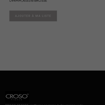
L44MM,AISI316 BROSSE
AJOUTER À MA LISTE