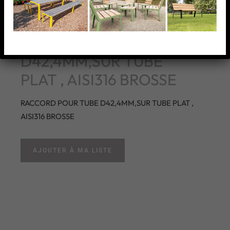
RACCORD POUR TUBE
D42,4MM,SUR TUBE
PLAT , AISI316 BROSSE
RACCORD POUR TUBE D42,4MM,SUR TUBE PLAT ,
AISI316 BROSSE
AJOUTER À MA LISTE