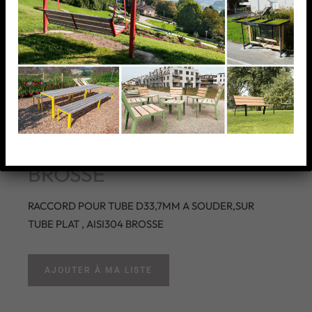
RACCORD POUR TUBE
D33,7MM A SOUDER,SUR
TUBE PLAT , AISI304
BROSSE
RACCORD POUR TUBE D33,7MM A SOUDER,SUR
TUBE PLAT , AISI304 BROSSE
AJOUTER À MA LISTE