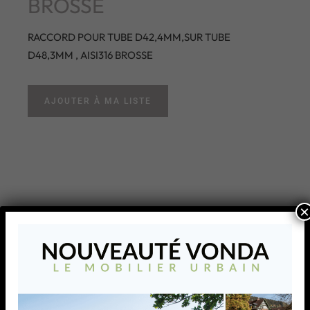
BROSSE
RACCORD POUR TUBE D42,4MM,SUR TUBE
D48,3MM , AISI316 BROSSE
AJOUTER À MA LISTE
×