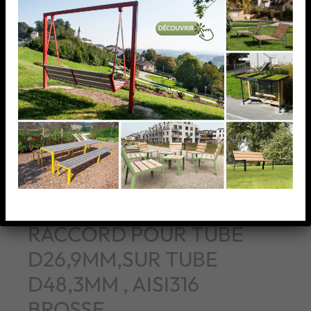
RACCORD POUR TUBE
D26,9MM,SUR TUBE
D48,3MM , AISI316
BROSSE