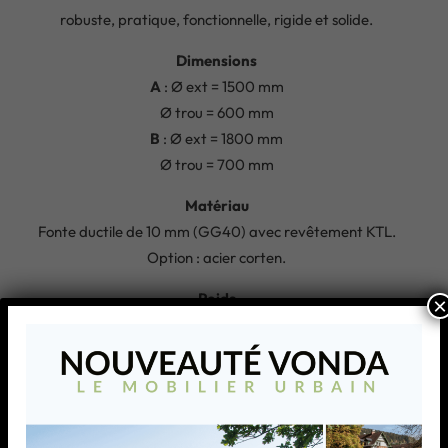
robuste, pratique, fonctionnelle, rigide et solide.
Dimensions
A
: Ø ext = 1500 mm
Ø trou = 600 mm
B
: Ø ext = 1800 mm
Ø trou = 700 mm
Matériau
Fonte ductile de 10 mm (GG40) avec revêtement KTL.
Option : acier corten.
Poids
×
A
= 160 kg
B
= 220 kg
Fixation
Châssis extérieur 15 kN ou châssis renforcé 50 kN