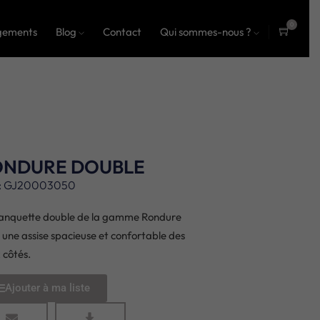
0
gements
Blog
Contact
Qui sommes-nous ?
ite
ms
ONDURE DOUBLE
: GJ20003050
anquette double de la gamme Rondure
e une assise spacieuse et confortable des
 côtés.
Ajouter à ma liste