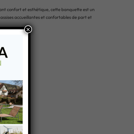
ant confort et esthétique, cette banquette est un
 assises accueillantes et confortables de part et
×