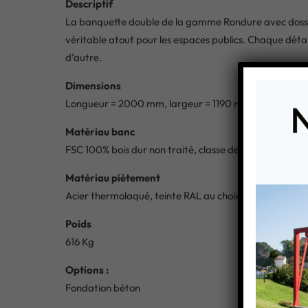
Descriptif
La banquette double de la gamme Rondure avec dossier e
véritable atout pour les espaces publics. Chaque détail
d’autre.
Dimensions
Longueur = 2000 mm, largeur = 1190 mm, Hauteur de l
Matériau banc
FSC 100% bois dur non traité, classe de durabilité 1
Matériau piètement
Acier thermolaqué, teinte RAL au choix
Poids
616 Kg
Options :
Fondation béton