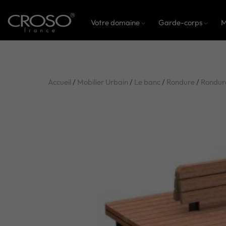
Votre domaine
Garde-corps
M
Accueil
/
Mobilier Urbain
/
Le banc
/
Rondure
/
Rondur