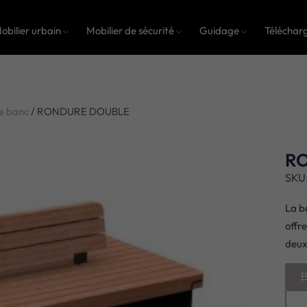
obilier urbain
Mobilier de sécurité
Guidage
Téléchar
e banc
/ RONDURE DOUBLE
R
SKU
La b
offr
deux