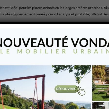
st idéal pour les places animés ou les larges artères urbaines. Alli
 a été soigneusement pensé pour allier style et praticité, offrant des
’assise = 460 mm, Hauteur de l’assise avec dossier = 846 mm