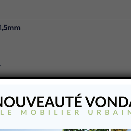
x1,5mm
e