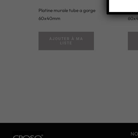
Platine murale tube a gorge
Coud
60x40mm
60x
AJOUTER À MA
LISTE
NO