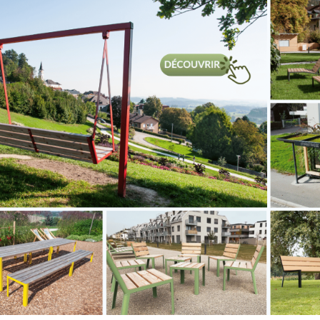
s
ude vertical
Coude
be a gorge
horizontal tub
0x40mm
a gorge