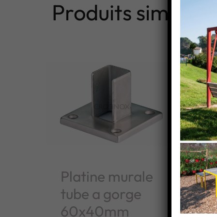
Produits similaire
Platine murale
Co
tube a gorge
tu
60x40mm
6