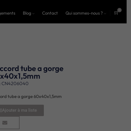
0
gements
Blog
Contact
Qui sommes-nous ?
ite
ms
ccord tube a gorge
x40x1,5mm
: CN4206040
ord tube a gorge 60x40x1,5mm
Ajouter à ma liste