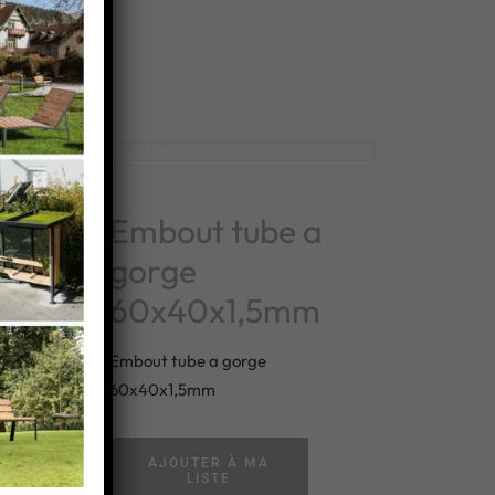
Embout tube a
gorge
60x40x1,5mm
Embout tube a gorge
60x40x1,5mm
e
AJOUTER À MA
LISTE