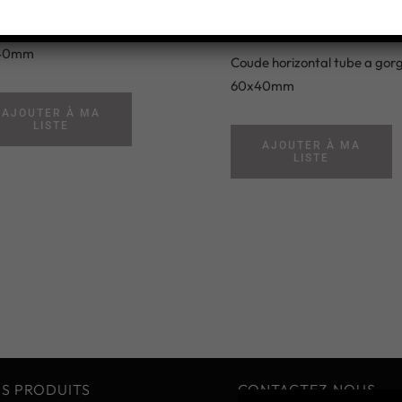
60x40mm
e vertical tube a gorge
40mm
Coude horizontal tube a gor
60x40mm
AJOUTER À MA
LISTE
AJOUTER À MA
LISTE
S PRODUITS
CONTACTEZ-NOUS