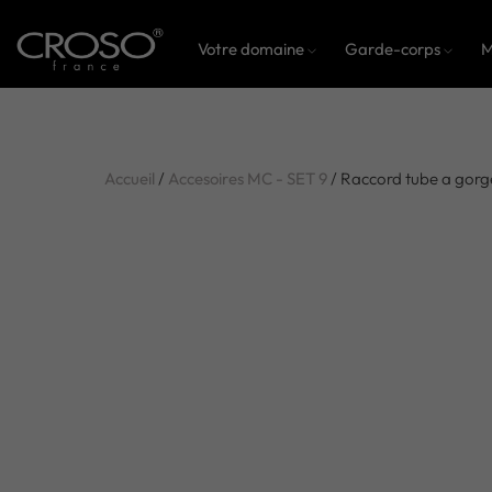
Votre domaine
Garde-corps
M
Accueil
/
Accesoires MC - SET 9
/ Raccord tube a gor