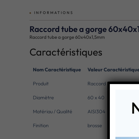
INFORMATIONS
Raccord tube a gorge 60x40
Raccord tube a gorge 60x40x1,5mm
Caractéristiques
Nom Caractéristique
Valeur Caractéristiqu
Produit
Raccord
Diamètre
60 x 40
Matériau / Qualité
AISI304
Finition
brosse