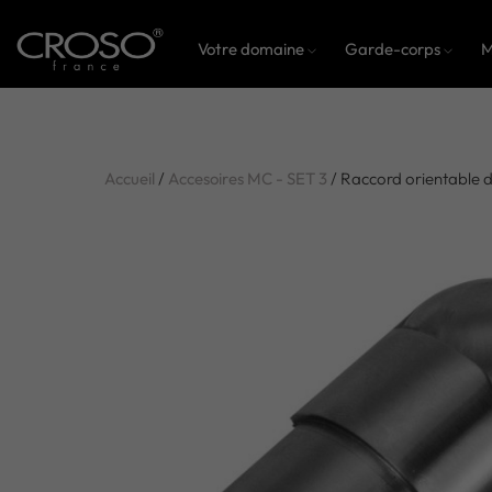
Votre domaine
Garde-corps
M
Accueil
/
Accesoires MC - SET 3
/ Raccord orientable