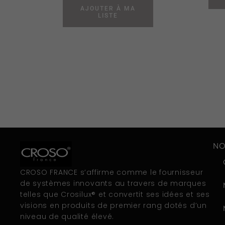
AJOUTER À MA
LISTE
NO
CROSO FRANCE s’affirme comme le fournisseur
de systèmes innovants au travers de marques
telles que Crosilux® et convertit ses idées et ses
visions en produits de premier rang dotés d’un
niveau de qualité élevé.