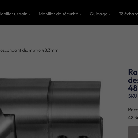
obilier urbain
Mobilier de sécurité
Guidage
Téléchar
 descendant diametre 48,3mm
Ra
de
4
SKU
Racc
48,