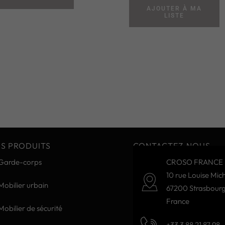
AJOUTER À MA
LISTE
S PRODUITS
CONTACTEZ-NOUS
Garde-corps
CROSO FRANCE 
10 rue Louise Mich
Mobilier urbain
67200 Strasbour
France
Mobilier de sécurité
+33 3 88 21 87 98