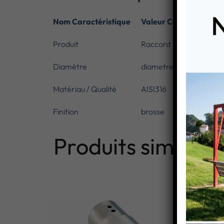
Nom Caractéristique
Valeur Caractéristiqu
Produit
Raccord
Diamètre
diametre 48,3
Matériau / Qualité
AISI316
Finition
brosse
Produits similaire