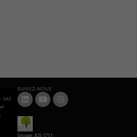
SUIVEZ-NOUS
– SAS
el
g
Groupe JCS 1711