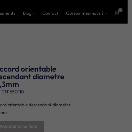
0
gements
Blog
Contact
Qui sommes-nous ?
ite
ms
ccord orientable
scendant diametre
8,3mm
: CN1550110
ord orientable descendant diametre
3mm
Ajouter à ma liste