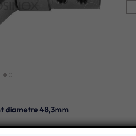
next
nt diametre 48,3mm