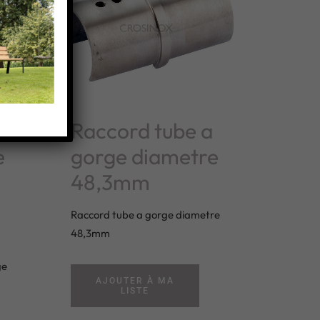
Raccord tube a
e
gorge diametre
48,3mm
Raccord tube a gorge diametre
48,3mm
ge
AJOUTER À MA
LISTE