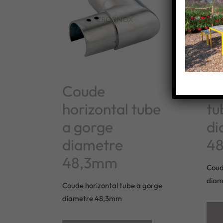
Coude
Co
horizontal tube
tu
a gorge
di
diametre
4
48,3mm
Coud
diam
Coude horizontal tube a gorge
diametre 48,3mm