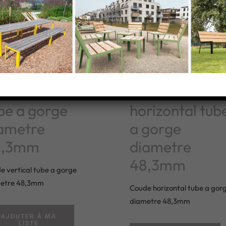
ude vertical
Coude
be a gorge
horizontal tub
ametre
a gorge
8,3mm
diametre
48,3mm
e vertical tube a gorge
etre 48,3mm
Coude horizontal tube a gor
diametre 48,3mm
AJOUTER À MA
LISTE