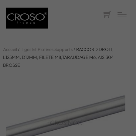
Accueil
/
Tiges Et Platines Supports
/ RACCORD DROIT,
L125MM, D12MM, FILETE M8,TARAUDAGE M6, AISI304
BROSSE