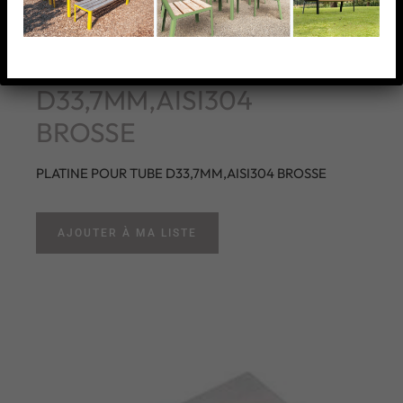
PLATINE POUR TUBE
D33,7MM,AISI304
BROSSE
PLATINE POUR TUBE D33,7MM,AISI304 BROSSE
AJOUTER À MA LISTE