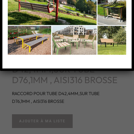
RACCORD POUR TUBE
D42,4MM,SUR TUBE
D76,1MM , AISI316 BROSSE
RACCORD POUR TUBE D42,4MM,SUR TUBE
D76,1MM , AISI316 BROSSE
AJOUTER À MA LISTE