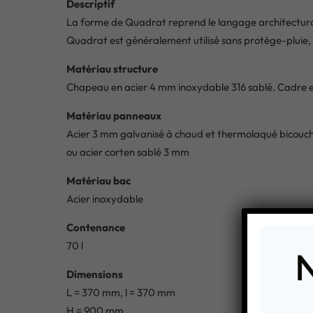
Descriptif
La forme de Quadrat reprend le langage architectural 
Quadrat est généralement utilisé sans protège-pluie,
Matériau structure
Chapeau en acier 4 mm inoxydable 316 sablé. Cadre e
Matériau panneaux
Acier 3 mm galvanisé à chaud et thermolaqué bicouche
ou acier corten sablé 3 mm
Matériau bac
Acier inoxydable
Contenance
70 l
Dimensions
L = 370 mm, l = 370 mm
H = 900 mm