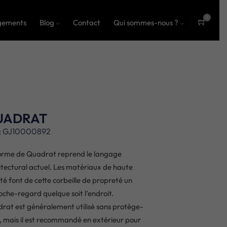
0
gements
Blog
Contact
Qui sommes-nous ?
ite
ms
UADRAT
: GJ10000892
orme de Quadrat reprend le langage
itectural actuel. Les matériaux de haute
ité font de cette corbeille de propreté un
oche-regard quelque soit l’endroit.
rat est généralement utilisé sans protège-
e, mais il est recommandé en extérieur pour