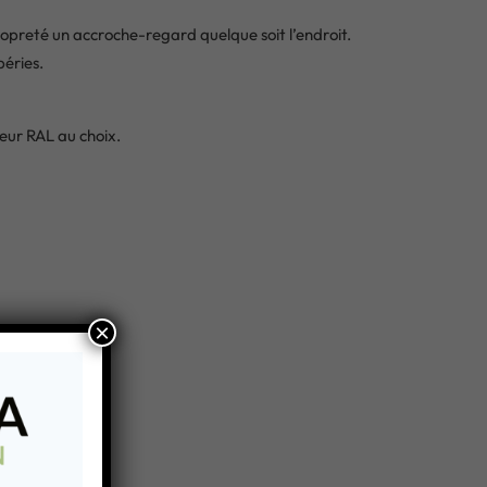
opreté un accroche-regard quelque soit l’endroit.
éries.
eur RAL au choix.
×