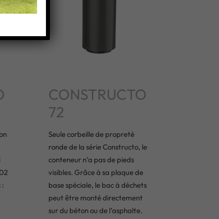
O
CONSTRUCTO
72
on
Seule corbeille de propreté
ronde de la série Constructo, le
i
conteneur n’a pas de pieds
202
visibles. Grâce à sa plaque de
 :
base spéciale, le bac à déchets
peut être monté directement
sur du béton ou de l’asphalte.