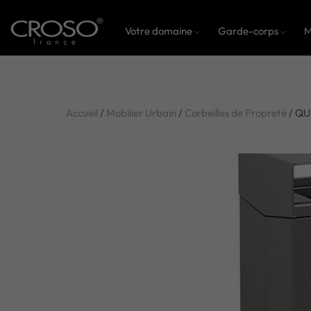
Votre domaine
Garde-corps
M
Accueil
/
Mobilier Urbain
/
Corbeilles de Propreté
/ Q