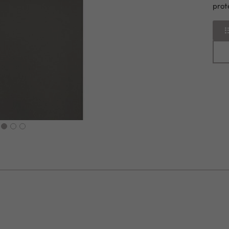
prot
next