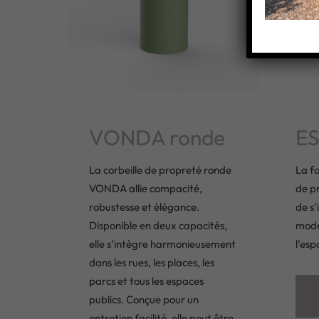
VONDA ronde
ES
La corbeille de propreté ronde
La fo
VONDA allie compacité,
de p
robustesse et élégance.
de s’
Disponible en deux capacités,
mode
elle s’intègre harmonieusement
l’esp
dans les rues, les places, les
parcs et tous les espaces
publics. Conçue pour un
entretien facilité, elle peut être