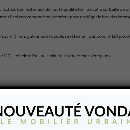
actuel. Les matériaux de haute qualité font de cette corbeille de pr
 mais il est recommandé en extérieur pour protéger le bac des intemp
n acier 3 mm, galvanisé et double revêtement par poudre 120 μ coul
 120 μ en teinte RAL au choix, fourni avec charnière piano