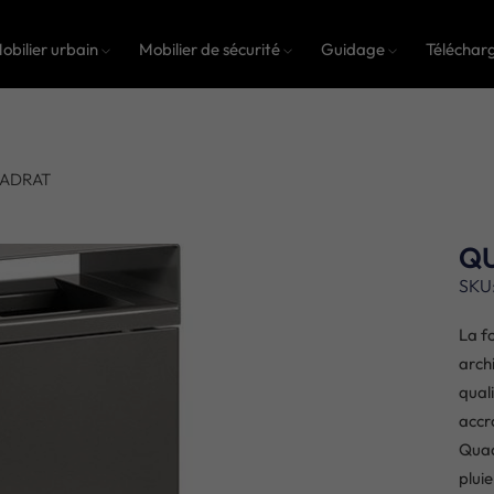
obilier urbain
Mobilier de sécurité
Guidage
Téléchar
UADRAT
Q
SKU
La f
arch
qual
accr
Quad
plui