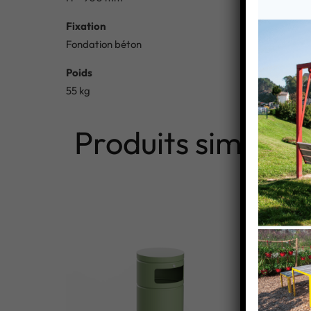
Fixation
Fondation béton
Poids
55 kg
Produits similaire