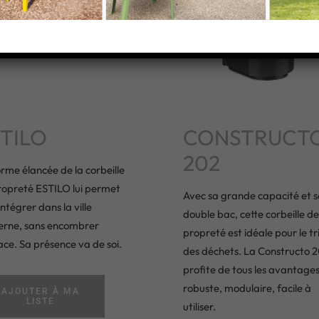
TILO
CONSTRUCT
202
rme élancée de la corbeille
ropreté ESTILO lui permet
Avec sa grande capacité et s
intégrer dans la ville
double bac, cette corbeille de
rne, sans encombrer
propreté est idéale pour le tr
ace. Sa présence va de soi.
des déchets. La Constructo 
profite de tous les avantages
robuste, modulaire, facile à
AJOUTER À MA
LISTE
utiliser.