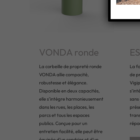
VONDA ronde
ES
La corbeille de propreté ronde
La fo
VONDA allie compacité,
de p
robustesse et élégance.
Vigip
Disponible en deux capacités,
s’int
elle s’intègre harmonieusement
sans
dans les rues, les places, les
prése
parcs et tous les espaces
tran
publics. Conçue pour un
répon
entretien facilité, elle peut être
équipée d’un cendrier et d’un