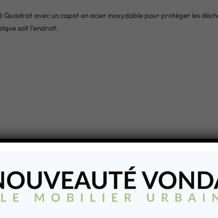
té Quadrat avec un capot en acier inoxydable pour protéger les déche
que soit l’endroit.