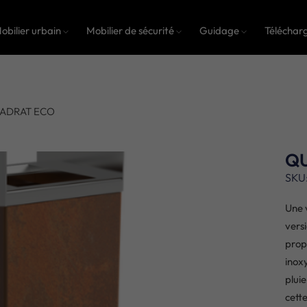
obilier urbain
Mobilier de sécurité
Guidage
Téléchar
ADRAT ECO
Q
SKU
Une 
versi
prop
inox
plui
cett