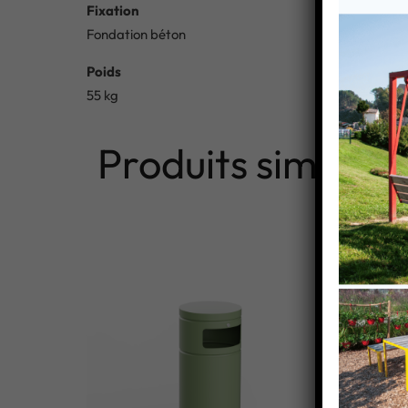
Fixation
Fondation béton
Poids
55 kg
Produits similaire