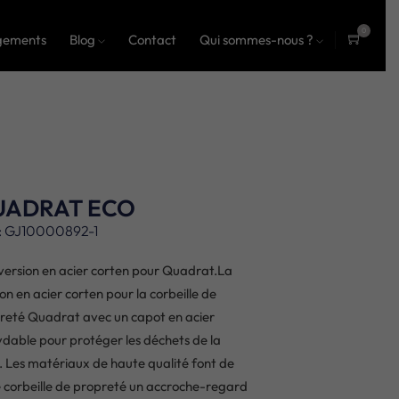
0
gements
Blog
Contact
Qui sommes-nous ?
ite
ms
UADRAT ECO
: GJ10000892-1
version en acier corten pour Quadrat.La
on en acier corten pour la corbeille de
reté Quadrat avec un capot en acier
ydable pour protéger les déchets de la
e. Les matériaux de haute qualité font de
e corbeille de propreté un accroche-regard