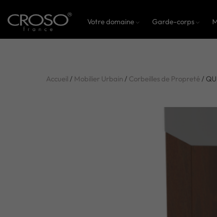
Votre domaine
Garde-corps
M
Accueil
/
Mobilier Urbain
/
Corbeilles de Propreté
/ QU