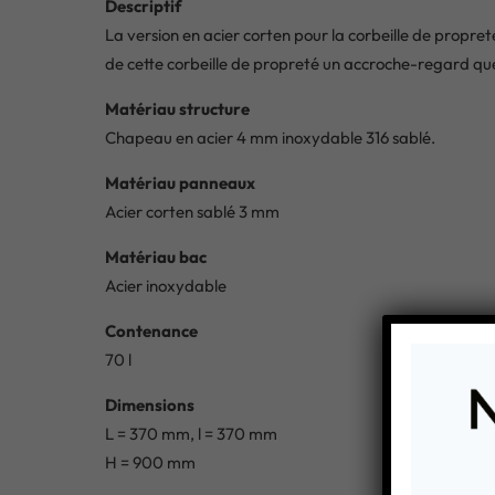
Descriptif
La version en acier corten pour la corbeille de propre
de cette corbeille de propreté un accroche-regard quel
Matériau structure
Chapeau en acier 4 mm inoxydable 316 sablé.
Matériau panneaux
Acier corten sablé 3 mm
Matériau bac
Acier inoxydable
Contenance
70 l
Dimensions
L = 370 mm, l = 370 mm
H = 900 mm