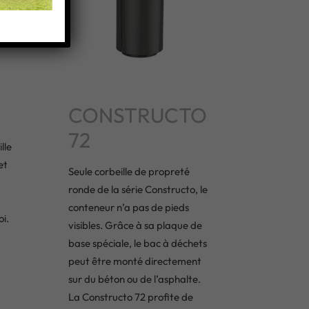
CONSTRUCTO
72
lle
et
Seule corbeille de propreté
ronde de la série Constructo, le
conteneur n’a pas de pieds
i.
visibles. Grâce à sa plaque de
base spéciale, le bac à déchets
peut être monté directement
sur du béton ou de l’asphalte.
La Constructo 72 profite de