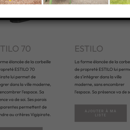
TILO 70
ESTILO
rme élancée de la corbeille
La forme élancée de la corbei
ropreté ESTILO 70
de propreté ESTILO lui perm
irate lui permet de
de s’intégrer dans la ville
égrer dans la ville moderne,
moderne, sans encombrer
 encombrer l’espace. Sa
l’espace. Sa présence va de so
nce va de soi. Ses parois
sparentes permettent de
AJOUTER À MA
dre au critères Vigipirate.
LISTE