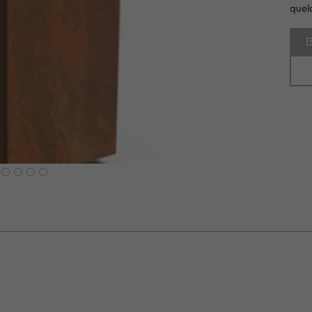
quelq
next