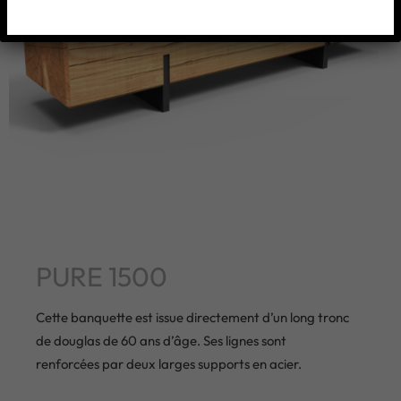
PURE 1500
Cette banquette est issue directement d’un long tronc
de douglas de 60 ans d’âge. Ses lignes sont
renforcées par deux larges supports en acier.