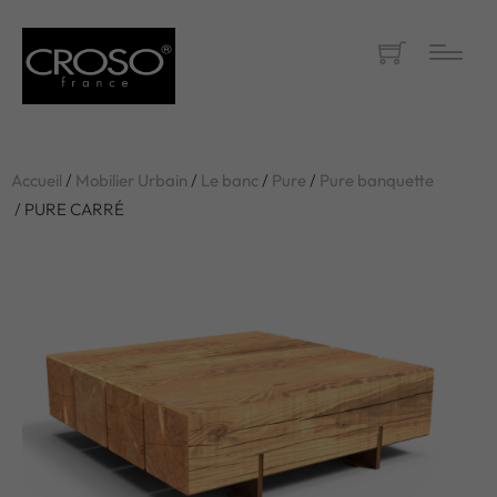
Accueil
/
Mobilier Urbain
/
Le banc
/
Pure
/
Pure banquette
/ PURE CARRÉ