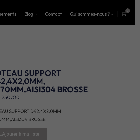
0
gements
Blog
Contact
Qui sommes-nous ?
ite
ms
OTEAU SUPPORT
2,4X2,0MM,
70MM,AISI304 BROSSE
: 950700
EAU SUPPORT D42,4X2,0MM,
0MM,AISI304 BROSSE
Ajouter à ma liste