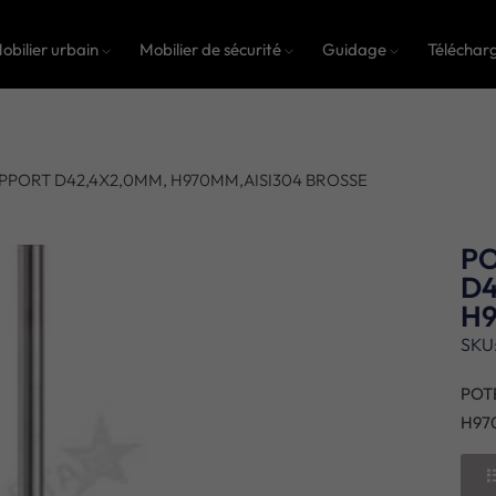
obilier urbain
Mobilier de sécurité
Guidage
Téléchar
PPORT D42,4X2,0MM, H970MM,AISI304 BROSSE
P
D4
H9
SKU
POT
H97