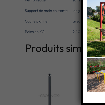
Remplissage
sans
Support de main courante
long classique
Cache platine
avec
Poids en KG
2,40
Produits similaire