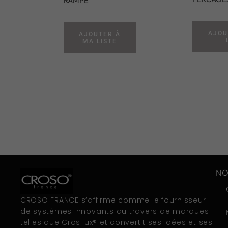
RAMPE
AJOU
AJOUTER À
MA LISTE
NO
CROSO FRANCE s’affirme comme le fournisseur
de systèmes innovants au travers de marques
telles que Crosilux® et convertit ses idées et ses