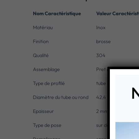
Nom Caractéristique
Valeur Caractérist
Matériau
Inox
Finition
brosse
Qualité
304
Assemblage
Pret a poser
Type de profilé
tube rond
Diamètre du tube ou rond
42,4 mm
Epaisseur
2 mm
Type de pose
sur dalle