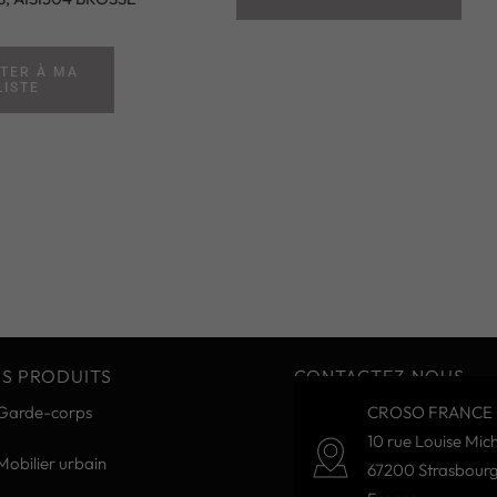
TER À MA
LISTE
S PRODUITS
CONTACTEZ-NOUS
Garde-corps
CROSO FRANCE 
10 rue Louise Mich
Mobilier urbain
67200 Strasbour