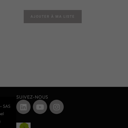
AJOUTER À MA LISTE
SUIVEZ-NOUS
– SAS
el
g