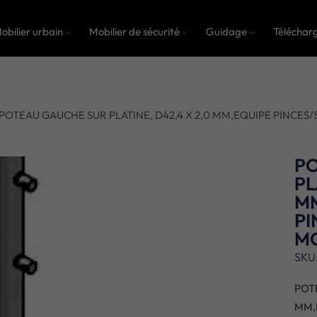
obilier urbain
Mobilier de sécurité
Guidage
Téléchar
 POTEAU GAUCHE SUR PLATINE, D42,4 X 2,0 MM,EQUIPE PINCES/S
P
PL
M
PI
M
SKU
POT
MM,