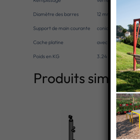
Remplissage
verre et barres
Diamètre des barres
12 mm
Support de main courante
conique design
Cache platine
avec
Poids en KG
3.24
Produits similaire