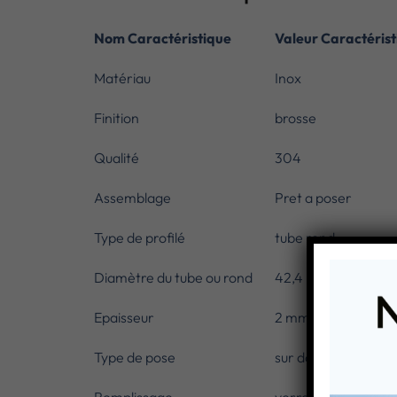
Nom Caractéristique
Valeur Caractérist
Matériau
Inox
Finition
brosse
Qualité
304
Assemblage
Pret a poser
Type de profilé
tube rond
Diamètre du tube ou rond
42,4 mm
Epaisseur
2 mm
Type de pose
sur dalle