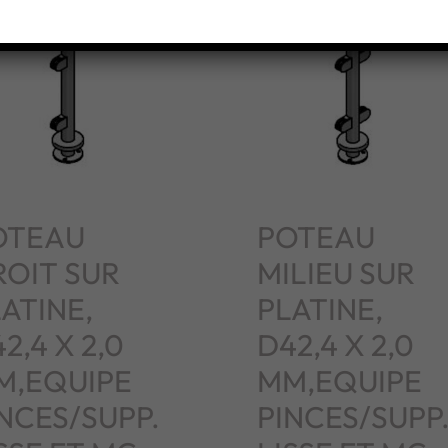
OTEAU
POTEAU
ROIT SUR
MILIEU SUR
ATINE,
PLATINE,
2,4 X 2,0
D42,4 X 2,0
M,EQUIPE
MM,EQUIPE
NCES/SUPP.
PINCES/SUPP