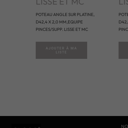
LISSE ET MC
LI
POTEAU ANGLE SUR PLATINE,
POTE
D42,4 X 2,0 MM,EQUIPE
D42,
PINCES/SUPP. LISSE ET MC
PINC
AJOUTER À MA
LISTE
NO