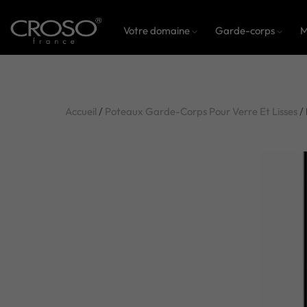
Votre domaine
Garde-corps
M
Accueil
/
Poteaux Garde-Corps Pour Verre Et Lisses
/