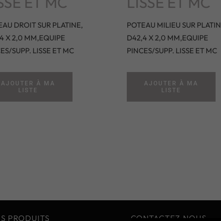
SSE ET MC
LISSE ET MC
AU DROIT SUR PLATINE,
POTEAU MILIEU SUR PLATIN
4 X 2,0 MM,EQUIPE
D42,4 X 2,0 MM,EQUIPE
ES/SUPP. LISSE ET MC
PINCES/SUPP. LISSE ET MC
AJOUTER À MA
AJOUTER À MA
LISTE
LISTE
S PRODUITS
CONTACTEZ-NOUS