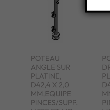
POTEAU
P
ANGLE SUR
D
PLATINE,
PL
D42,4 X 2,0
D4
MM,EQUIPE
M
PINCES/SUPP.
PI