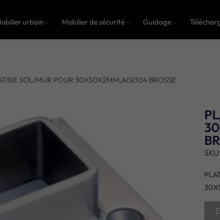
obilier urbain
Mobilier de sécurité
Guidage
Téléchar
ATINE SOL/MUR POUR 30X50X2MM,AISI304 BROSSE
PL
30
B
SKU
PLA
30X