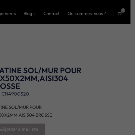
0
gements
Blog
Contact
Qui sommes-nous ?
ite
ms
ATINE SOL/MUR POUR
X50X2MM,AISI304
ROSSE
: CN4900320
TINE SOL/MUR POUR
50X2MM,AISI304 BROSSE
Ajouter à ma liste