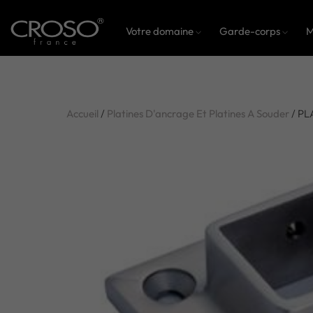
Votre domaine
Garde-corps
M
Accueil
/
Platines D'ancrage Et Platines A Souder
/ PL