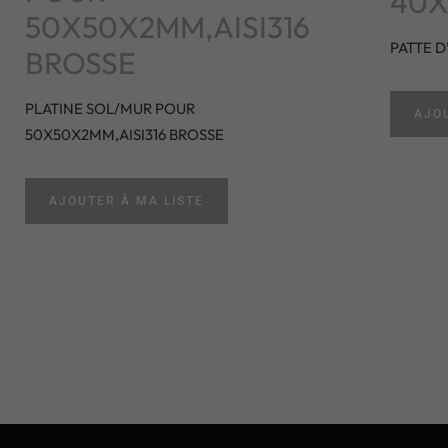
40X
50X50X2MM,AISI316
PATTE D
BROSSE
PLATINE SOL/MUR POUR
AJOU
50X50X2MM,AISI316 BROSSE
AJOUTER À MA LISTE