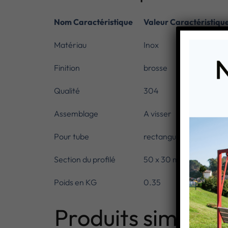
Nom Caractéristique
Valeur Caractéristiqu
Matériau
Inox
Finition
brosse
Qualité
304
Assemblage
A visser
Pour tube
rectangulaire
Section du profilé
50 x 30 mm
Poids en KG
0.35
Produits similaire