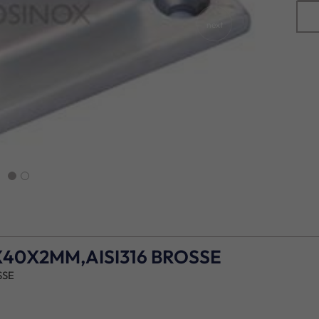
next
X40X2MM,AISI316 BROSSE
SSE