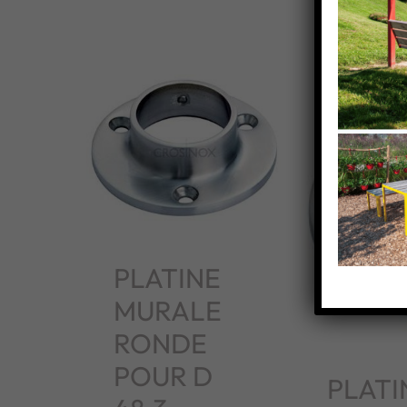
PLATINE
MURALE
RONDE
POUR D
PLATI