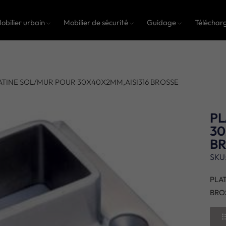
obilier urbain
Mobilier de sécurité
Guidage
Téléchar
ATINE SOL/MUR POUR 30X40X2MM,AISI316 BROSSE
PL
30
B
SKU
PLA
BRO