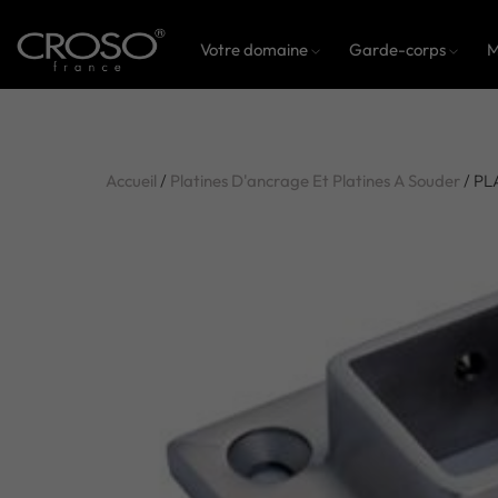
Votre domaine
Garde-corps
M
Accueil
/
Platines D'ancrage Et Platines A Souder
/ PL