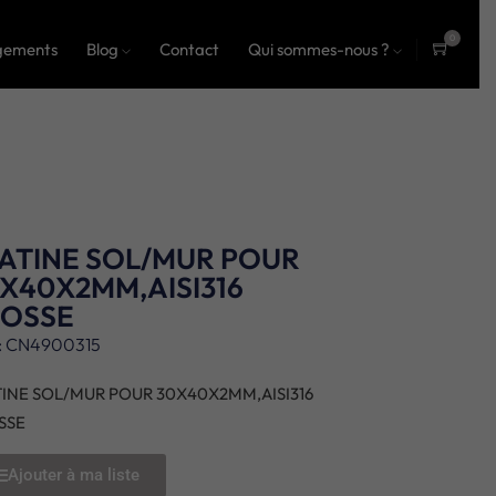
0
gements
Blog
Contact
Qui sommes-nous ?
ite
ms
ATINE SOL/MUR POUR
X40X2MM,AISI316
ROSSE
: CN4900315
TINE SOL/MUR POUR 30X40X2MM,AISI316
SSE
Ajouter à ma liste