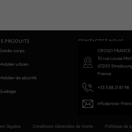
S PRODUITS
CONTACTEZ-NOUS
Garde-corps
CROSO FRANCE 
10 rue Louise Mich
Mobilier urbain
67200 Strasbour
France
Mobilier de sécurité
+33 3 88 21 87 98
Guidage
info@croso-france
ns légales
Conditions Générales de Vente
Politique de 