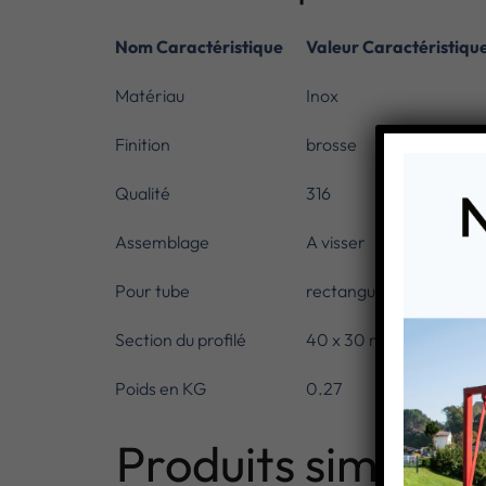
Nom Caractéristique
Valeur Caractéristiqu
Matériau
Inox
Finition
brosse
Qualité
316
Assemblage
A visser
Pour tube
rectangulaire
Section du profilé
40 x 30 mm
Poids en KG
0.27
Produits similaire