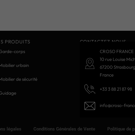
S PRODUITS
CONTACTEZ-NOUS
Garde-corps
CROSO FRANCE 
10 rue Louise Mich
Mobilier urbain
67200 Strasbour
France
Mobilier de sécurité
+33 3 88 21 87 98
Guidage
info@croso-france
ns légales
Conditions Générales de Vente
Politique de 