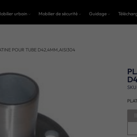
obilier urbain
Mobilier de sécurité
Guidage
Téléchar
ATINE POUR TUBE D42,4MM,AISI304
PL
D4
SKU
PLA