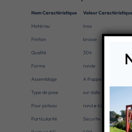
Nom Caractéristique
Valeur Caractéristiqu
Matériau
Inox
Finition
brosse
Qualité
304
Forme
ronde
Assemblage
A frapper
Type de pose
sur dalle
Pour poteau
rond ø 42,4 mm
Particularité
Securite