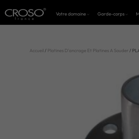
Votre domaine
Garde-corps
M
Accueil
/
Platines D'ancrage Et Platines A Souder
/ PL