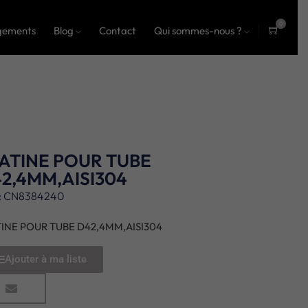
0
gements
Blog
Contact
Qui sommes-nous ?
ite
ms
ATINE POUR TUBE
2,4MM,AISI304
: CN8384240
TINE POUR TUBE D42,4MM,AISI304
Ajouter à ma liste