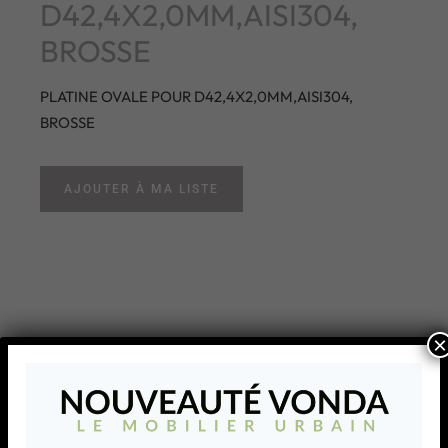
D42,4X2,0MM,AISI304,
BROSSE
PLATINE OVALE POUR D42,4X2,0MM,AISI304,
BROSSE
AJOUTER À MA LISTE
×