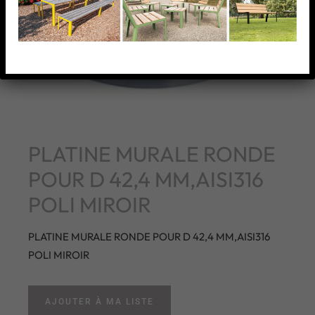
PLATINE MURALE RONDE
POUR D 42,4 MM,AISI316
POLI MIROIR
PLATINE MURALE RONDE POUR D 42,4 MM,AISI316
POLI MIROIR
AJOUTER À MA LISTE