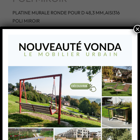
PLATINE MURALE RONDE POUR D 48,3 MM,AISI316
POLI MIROIR
×
AJOUTER À MA LISTE