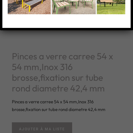
Pinces a verre carree 54 x
54 mm,Inox 316
brosse,fixation sur tube
rond diametre 42,4 mm
Pinces a verre carree 54 x 54 mm,Inox 316
brosse,fixation sur tube rond diametre 42,4 mm
AJOUTER À MA LISTE