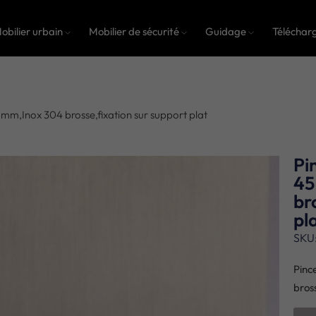
obilier urbain
Mobilier de sécurité
Guidage
Téléchar
5 mm,Inox 304 brosse,fixation sur support plat
Pi
45
br
pl
SKU
Pinc
bros