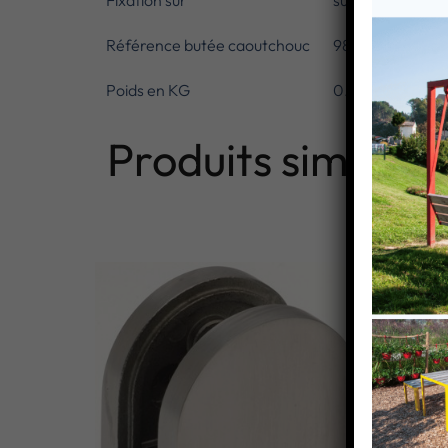
Fixation sur
support plat
Référence butée caoutchouc
980600
Poids en KG
0.24
Produits similaire