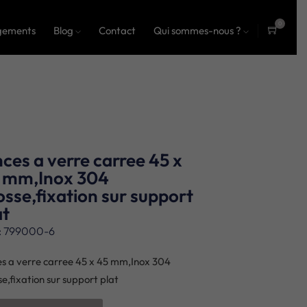
0
gements
Blog
Contact
Qui sommes-nous ?
ite
ms
nces a verre carree 45 x
 mm,Inox 304
osse,fixation sur support
at
: 799000-6
es a verre carree 45 x 45 mm,Inox 304
se,fixation sur support plat