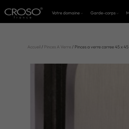
Votre domaine
Garde-corps
M
Accueil
/
Pinces A Verre
/ Pinces a verre carree 45 x 4