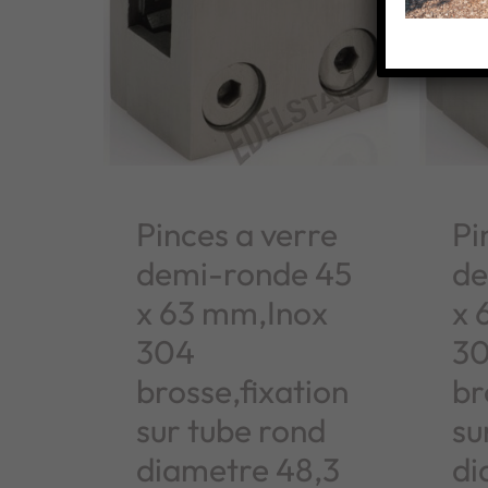
Pinces a verre
Pi
demi-ronde 45
de
x 63 mm,Inox
x 
304
3
brosse,fixation
br
sur tube rond
su
diametre 48,3
di