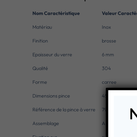
Nom Caractéristique
Valeur Caractér
Matériau
Inox
Finition
brosse
Epaisseur du verre
6 mm
Qualité
304
Forme
carree
Dimensions pince
45 x 45 mm
Référence de la pince à verre
799000
Assemblage
A visser