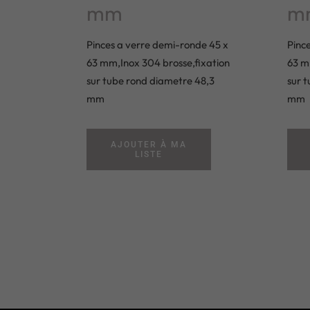
mm
m
Pinces a verre demi-ronde 45 x
Pinc
63 mm,Inox 304 brosse,fixation
63 m
sur tube rond diametre 48,3
sur 
mm
mm
AJOUTER À MA
LISTE