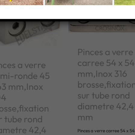
Pinces a verre
carree 54 x 54
nces a verre
mm,Inox 316
mi-ronde 45
brosse,fixatio
63 mm,Inox
sur tube rond
04
diametre 42,4
osse,fixation
mm
r tube rond
ametre 42,4
Pinces a verre carree 54 x 54