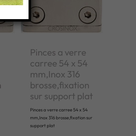
Pinces a verre
carree 54 x 54
mm,Inox 316
n
brosse,fixation
sur support plat
Pinces a verre carree 54 x 54
mm,Inox 316 brosse,fixation sur
support plat