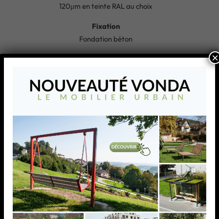
120μm en teinte RAL au choix
Fixation
Fondation béton
×
Poids
200 kg
Produits similaires