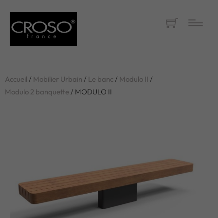
Accueil
/
Mobilier Urbain
/
Le banc
/
Modulo II
/
Modulo 2 banquette
/ MODULO II